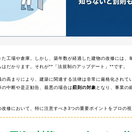
きた工場や倉庫。しかし、築年数が経過した建物の改修には、
はだかります。それが**「法規制のアップデート」**です。
識の高まりにより、建築に関連する法律は非常に厳格化されて
事の中断や是正勧告、最悪の場合は
罰則の対象
となり、事業の
の改修において、特に注意すべき3つの重要ポイントをプロの