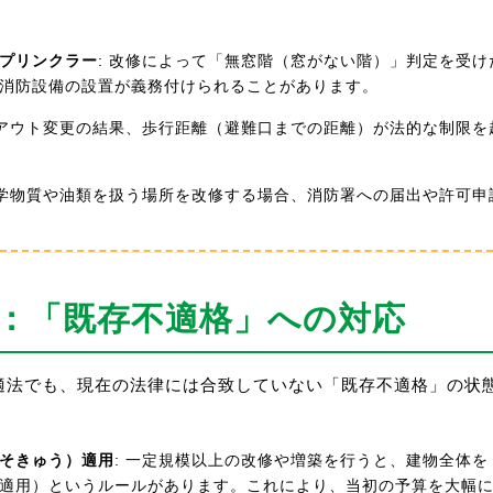
プリンクラー
: 改修によって「無窓階（窓がない階）」判定を受
消防設備の設置が義務付けられることがあります。
イアウト変更の結果、歩行距離（避難口までの距離）が法的な制限
化学物質や油類を扱う場所を改修する場合、消防署への届出や許可
準法：「既存不適格」への対応
適法でも、現在の法律には合致していない「既存不適格」の状
そきゅう）適用
: 一定規模以上の改修や増築を行うと、建物全体
適用）というルールがあります。これにより、当初の予算を大幅