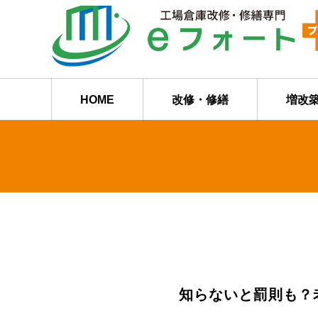
HOME
改修・修繕
増改
知らないと罰則も？