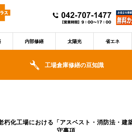
築
内部修繕
太陽光
省エネ
工場倉庫修繕の豆知識
老朽化工場における「アスベスト・消防法・建
守事項